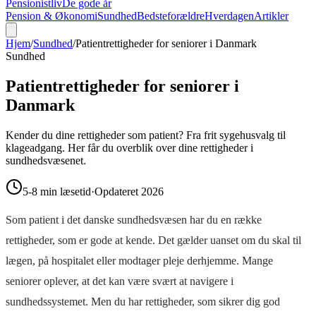
Pensionistliv
De gode år
Pension & Økonomi
Sundhed
Bedsteforældre
Hverdagen
Artikler
Hjem
/
Sundhed
/
Patientrettigheder for seniorer i Danmark
Sundhed
Patientrettigheder for seniorer i
Danmark
Kender du dine rettigheder som patient? Fra frit sygehusvalg til
klageadgang. Her får du overblik over dine rettigheder i
sundhedsvæsenet.
5-8 min læsetid
·
Opdateret 2026
Som patient i det danske sundhedsvæsen har du en række
rettigheder, som er gode at kende. Det gælder uanset om du skal til
lægen, på hospitalet eller modtager pleje derhjemme. Mange
seniorer oplever, at det kan være svært at navigere i
sundhedssystemet. Men du har rettigheder, som sikrer dig god