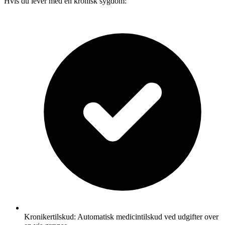
Hvis du lever med en kronisk sygdom:
Kronikertilskud: Automatisk medicintilskud ved udgifter over