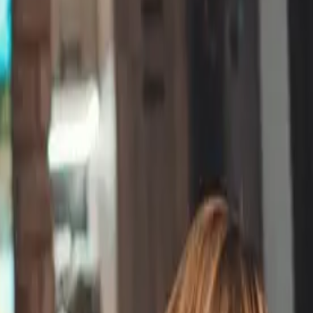
le aldre.
 gennem dyre
iteter der