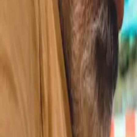
Pensionistliv
De gode år
Pension & Økonomi
Sundhed
Bedsteforældre
Hverdagen
Artikler
Hjem
/
Bedsteforældre
/
Aktiviteter med børnebørn
Samvær
Aktiviteter med børnebørn
Inspiration til aktiviteter med børnebørn. Leg, udflugte og hygge for al
5-8 min læsetid
·
Opdateret 2026
Tid med børnebørn er guld værd. De bedste minder skabes ofte ikke
gaver, men gennem fælles oplevelser og leg. Her er inspiration til aktiv
passer til alle aldre og kræfter.
Foto:
Tamara Govedarovic
/ Unsplash
01
Hjemme-aktiviteter